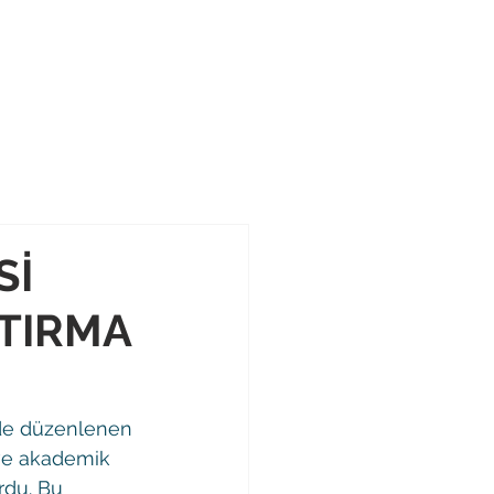
ip
Portal
İletişim
Projeler
Sİ
ŞTIRMA
inde düzenlenen 
ı ve akademik 
rdu. Bu 