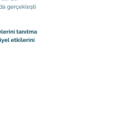
a gerçekleşti 
elerini tanıtma 
el etkilerini 