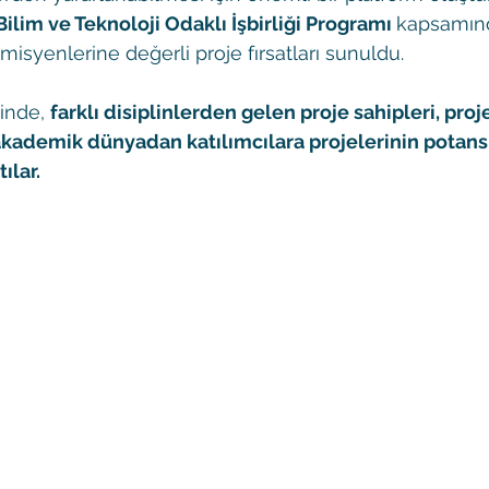
Bilim ve Teknoloji Odaklı İşbirliği Programı 
kapsamınd
isyenlerine değerli proje fırsatları sunuldu.
inde, 
farklı disiplinlerden gelen proje sahipleri, proj
 akademik dünyadan katılımcılara projelerinin potansiy
ılar. 