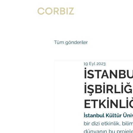
Tüm gönderiler
19 Eyl 2023
İSTANBU
İŞBİRLİ
ETKİNLİ
İstanbul Kültür Üniv
bir dizi etkinlik, bi
dünyanın bu projele