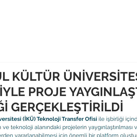
Ana Sayfa
Haberler
Blog
Hakkımızda
Ek
L KÜLTÜR ÜNİVERSİTE
ĞİYLE PROJE YAYGINLA
Ğİ GERÇEKLEŞTİRİLDİ
ersitesi (İKÜ) Teknoloji Transfer Ofisi 
ile işbirliği iç
lim ve teknoloji alanındaki projelerin yaygınlaştırılmas
rden yararlanabilmesi için önemli bir platform oluştu